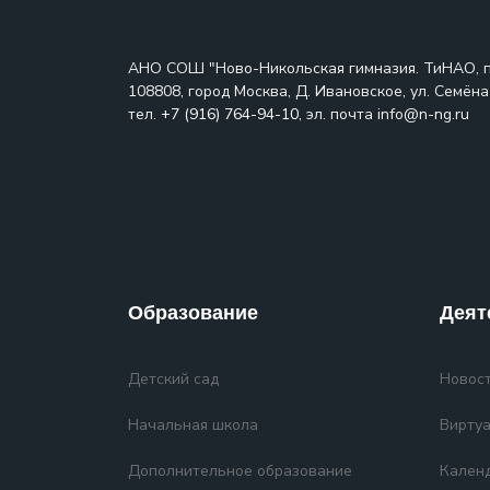
АНО СОШ "Ново-Никольская гимназия. ТиНАО, 
108808, город Москва, Д. Ивановское, ул. Семёна 
тел.
+7 (916) 764-94-10
, эл. почта info@n-ng.ru
Образование
Деят
Детский сад
Новост
Начальная школа
Виртуа
Дополнительное образование
Кален