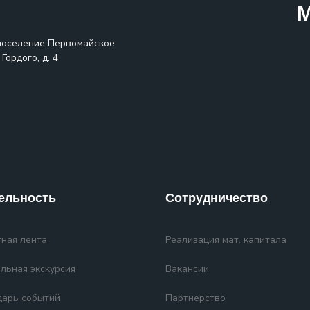
М
поселение Первомайское
Гордого, д. 4
ельность
Сотрудничество
ная лента
Реализация мат. капитала
льная экскурсия
Вакансии
дарь событий
Партнерство