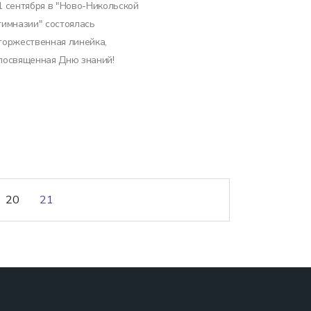
1 сентября в "Ново-Никольской
гимназии" состоялась
торжественная линейка,
посвященная Дню знаний!
20
21