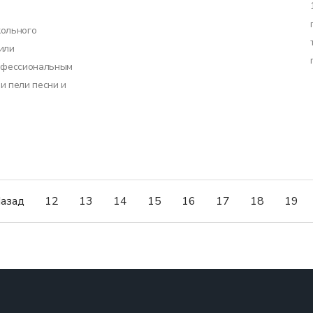
кольного
или
рофессиональным
и пели песни и
азад
12
13
14
15
16
17
18
19