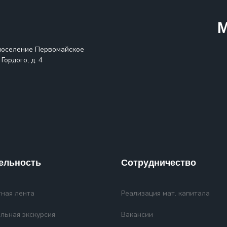
М
поселение Первомайское
Гордого, д. 4
ельность
Сотрудничество
ная лента
Реализация мат. капитала
льная экскурсия
Вакансии