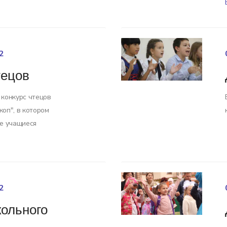
2
тецов
 конкурс чтецов
оп", в котором
се учащиеся
2
ольного