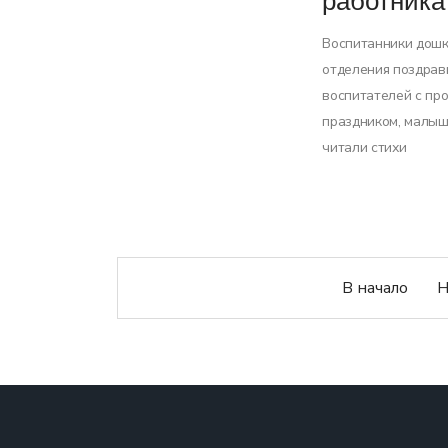
работника
Воспитанники дош
отделения поздрав
воспитателей с п
праздником, малыш
читали стихи
В начало
Н