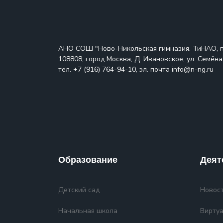
АНО СОШ "Ново-Никольская гимназия. ТиНАО, 
108808, город Москва, Д. Ивановское, ул. Семёна 
тел.
+7 (916) 764-94-10
, эл. почта info@n-ng.ru
Образование
Деят
Детский сад
Новост
Начальная школа
Виртуа